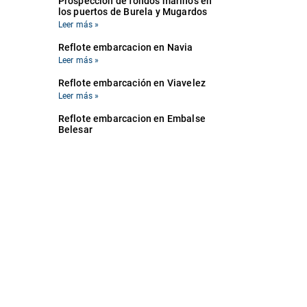
Prospección de fondos marinos en
los puertos de Burela y Mugardos
Leer más »
Reflote embarcacion en Navia
Leer más »
Reflote embarcación en Viavelez
Leer más »
Reflote embarcacion en Embalse
Belesar
Leer más »
Reflote embarcación «Itziar» 7ªFE-
2-110-91
Leer más »