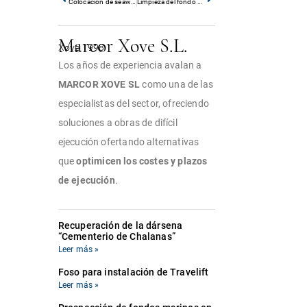
Colocación de seawall panels en el paramento del muelle de Portocultura dentro del proyecto Living Ports
Limpieza del fondo marino en las cercanías del muelle de Portocultura
Marcor Xove S.L.
Xove 1998
Los años de experiencia avalan a
MARCOR XOVE SL
como una de las
especialistas del sector, ofreciendo
soluciones a obras de difícil
ejecución ofertando alternativas
que
optimicen los costes y plazos
de ejecución
.
Recuperación de la dársena
“Cementerio de Chalanas”
Leer más »
Foso para instalación de Travelift
Leer más »