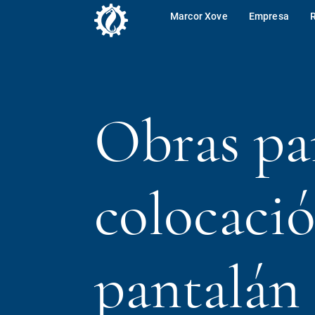
Marcor Xove
Empresa
Obras pa
colocaci
pantalán