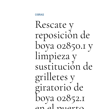
OBRAS
Rescate y
reposición de
boya 02850.1 y
limpieza y
sustitución de
grilletes y
giratorio de
boya 02852.1
en el puerto