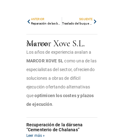
ANTERIOR
SIGUIENTE
Reparación de las balizas Nº 03527.52, 03527.54 y 03527.53 en el puerto de Perbes
Traslado del buque «Flores» desde el puerto de Vega (asturias) hasta el puerto de Burela
Marcor Xove S.L.
Xove 1998
Los años de experiencia avalan a
MARCOR XOVE SL
como una de las
especialistas del sector, ofreciendo
soluciones a obras de difícil
ejecución ofertando alternativas
que
optimicen los costes y plazos
de ejecución
.
Recuperación de la dársena
“Cementerio de Chalanas”
Leer más »