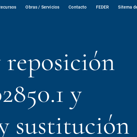
Recursos
Obras / Servicios
Contacto
FEDER
Sitema d
 reposición
2850.1 y
y sustitución