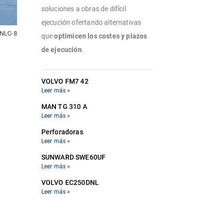
soluciones a obras de difícil
ejecución ofertando alternativas
NLC-8
que
optimicen los costes y plazos
de ejecución
.
VOLVO FM7 42
Leer más »
MAN TG 310 A
Leer más »
Perforadoras
Leer más »
SUNWARD SWE60UF
Leer más »
VOLVO EC250DNL
Leer más »
Equipos subacuáticos
Leer más »