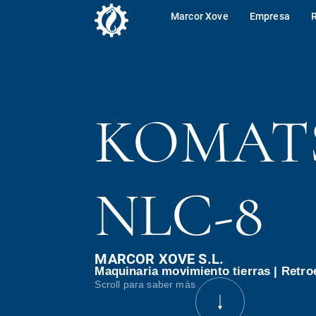
Marcor Xove
Empresa
KOMATS
NLC-8
MARCOR XOVE S.L.
Maquinaria movimiento tierras
|
Retro
Scroll para saber más