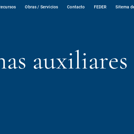
Recursos
Obras / Servicios
Contacto
FEDER
Sitema d
as auxiliares