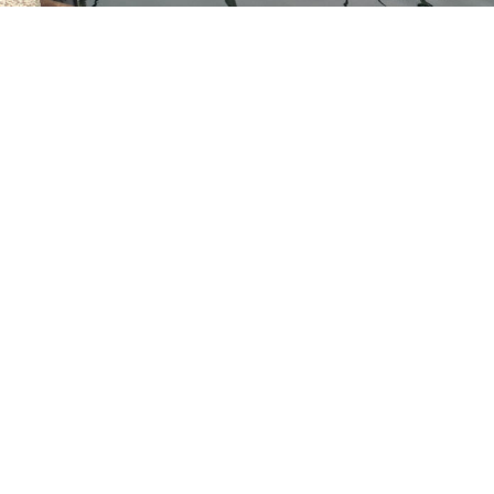
Plataformas auxiliares flo
COMPOMISO EMPRESARIAL
SELLO “EMPR
RESPONSABIL
Sitema de gestión
Política de calidad, medio
ambiente y seguridad y salud en