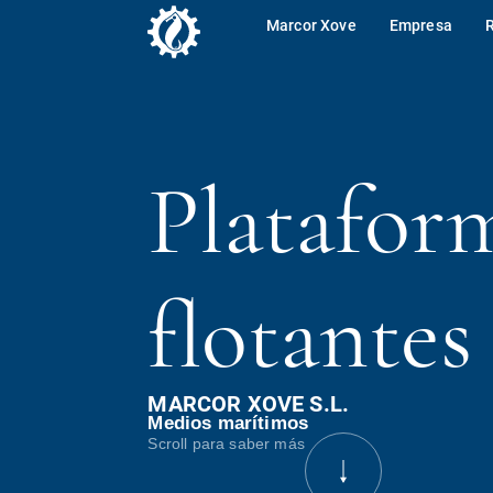
Marcor Xove
Empresa
Plataform
flotantes
MARCOR XOVE S.L.
Medios marítimos
Scroll para saber más