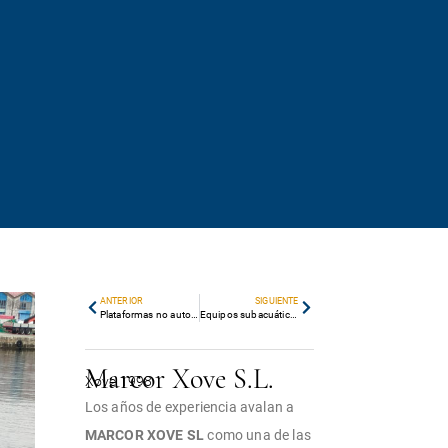
ANTERIOR
SIGUIENTE
Plataformas no autopropulsadas
Equipos subacuáticos
Marcor Xove S.L.
Xove 1998
Los años de experiencia avalan a
MARCOR XOVE SL
como una de las